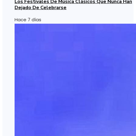
Los Festivales De Música Clásicos Que Nunca Han
Dejado De Celebrarse
Hace 7 días