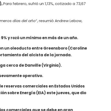
),
Para febrero, sufrió un 1,13%, cotizado a 73,67
rimeros días del año
“, resumió Andrew Lebow,
 9% y rozó un mínimo en más de un año.
 en un oleoducto entre Greensboro (Caroline
ortamiento del alcista de la jornada.
a cerca de Danville (Virginia).
nuevamente operativo.
de
reservas comerciales en Estados Unidos
n sobre Energía (EIA) este jueves, que dio
rios comerciales que se debe en gran