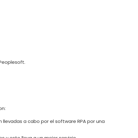
Peoplesoft.
on:
n llevadas a cabo por el software RPA por una
s y esto lleva a un mejor servicio.