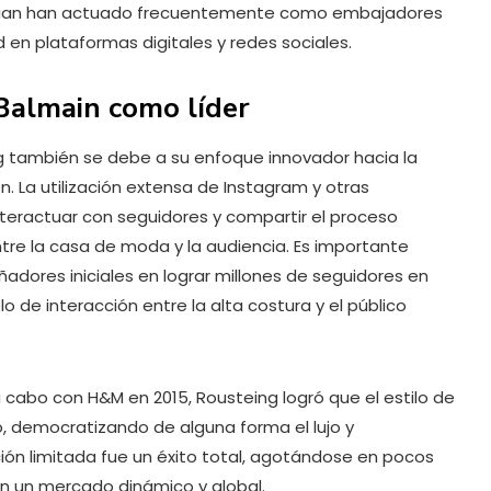
ashian han actuado frecuentemente como embajadores
 en plataformas digitales y redes sociales.
 Balmain como líder
g también se debe a su enfoque innovador hacia la
en. La utilización extensa de Instagram y otras
nteractuar con seguidores y compartir el proceso
ntre la casa de moda y la audiencia. Es importante
ñadores iniciales en lograr millones de seguidores en
 de interacción entre la alta costura y el público
 cabo con H&M en 2015, Rousteing logró que el estilo de
, democratizando de alguna forma el lujo y
ción limitada fue un éxito total, agotándose en pocos
en un mercado dinámico y global.