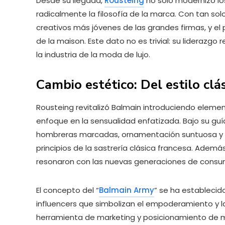
Desde su llegada,
Rousteing
no solo modernizó lo
radicalmente la filosofía de la marca. Con tan solo
creativos más jóvenes de las grandes firmas, y el 
de la maison. Este dato no es trivial: su liderazgo 
la industria de la moda de lujo.
Cambio estético: Del estilo cl
Rousteing revitalizó Balmain introduciendo eleme
enfoque en la sensualidad enfatizada. Bajo su guía
hombreras marcadas, ornamentación suntuosa y b
principios de la sastrería clásica francesa. Además
resonaron con las nuevas generaciones de consum
El concepto del “
Balmain Army
” se ha estableci
influencers que simbolizan el empoderamiento y l
herramienta de marketing y posicionamiento de 