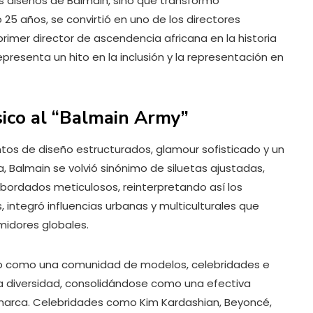
s diseños de Balmain, sino que transformó
 25 años, se convirtió en uno de los directores
primer director de ascendencia africana en la historia
representa un hito en la inclusión y la representación en
ásico al “Balmain Army”
ntos de diseño estructurados, glamour sofisticado y un
, Balmain se volvió sinónimo de siluetas ajustadas,
ordados meticulosos, reinterpretando así los
, integró influencias urbanas y multiculturales que
idores globales.
do como una comunidad de modelos, celebridades e
a diversidad, consolidándose como una efectiva
marca. Celebridades como Kim Kardashian, Beyoncé,