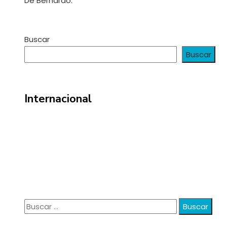
De Bernardo.
Buscar
Buscar
Internacional
Información
Política de Privacidad
Quiénes Somos
Contacto
Buscar:
© 2020 anatali. All Right Reserved