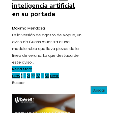
inteligencia artificial
en su portada
Maximo Mendoza
En la versión de agosto de Vogue, un
aviso de Guess muestra a una
modelo rubia que lleva piezas de la
línea de verano. Lo que destaca de
este aviso…
Read More
Paginación
Prev
1
…
21
22
23
…
69
Next
Buscar
de
Buscar
entradas