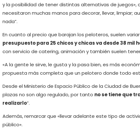
y la posibilidad de tener distintas alternativas de juegos»,
necesitaron muchas manos para decorar, llevar, limpiar; aun
nada”.
En cuanto al precio que barajan los peloteros, suelen variar
presupuesto para 25 chicos y chicas va desde 38 mil h
con servicio de catering, animación y también suelen tene
«A la gente le sirve, le gusta y la pasa bien, es más econ
propuesta más completa que un pelotero donde todo está 
Desde el Ministerio de Espacio Público de la Ciudad de Bue
plazas no son algo regulado, por tanto
no se tiene que t
realizarlo
”.
Además, remarcar que «llevar adelante este tipo de activid
público».