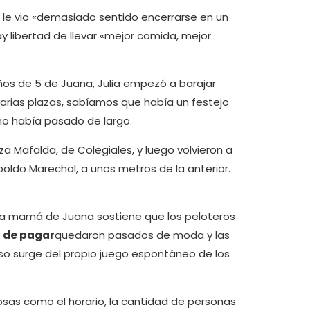
 le vio «demasiado sentido encerrarse en un
ay libertad de llevar «mejor comida, mejor
ños de 5 de Juana, Julia empezó a barajar
arias plazas, sabíamos que había un festejo
 no había pasado de largo.
za Mafalda, de Colegiales, y luego volvieron a
poldo Marechal, a unos metros de la anterior.
, la mamá de Juana sostiene que los peloteros
s de pagar
quedaron pasados ​​de moda y las
so surge del propio juego espontáneo de los
osas como el horario, la cantidad de personas