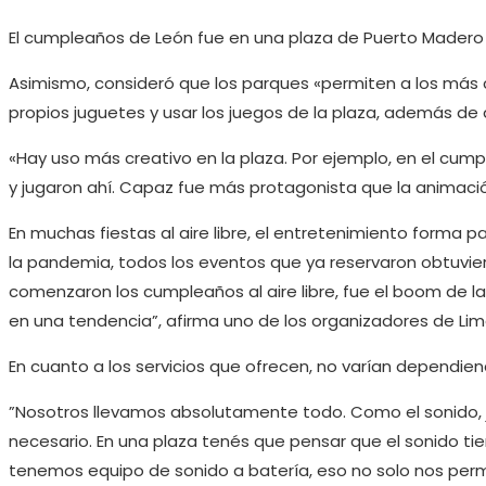
El cumpleaños de León fue en una plaza de Puerto Madero
Asimismo, consideró que los parques «permiten a los más c
propios juguetes y usar los juegos de la plaza, además de d
«Hay uso más creativo en la plaza. Por ejemplo, en el cump
y jugaron ahí. Capaz fue más protagonista que la animación
En muchas fiestas al aire libre, el entretenimiento forma p
la pandemia, todos los eventos que ya reservaron obtuvier
comenzaron los cumpleaños al aire libre, fue el boom de l
en una tendencia”, afirma uno de los organizadores de Li
En cuanto a los servicios que ofrecen, no varían dependie
”Nosotros llevamos absolutamente todo. Como el sonido, j
necesario. En una plaza tenés que pensar que el sonido ti
tenemos equipo de sonido a batería, eso no solo nos pe