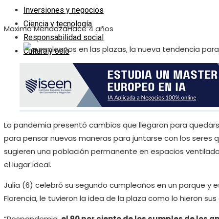
Inversiones y negocios
Ciencia y tecnología
Maximo Mendoza
Hace 4 años
Responsabilidad social
Cultura y ocio
La pandemia presentó cambios que llegaron para quedarse 
para pensar nuevas maneras para juntarse con los seres q
sugieren una población permanente en espacios ventilados o
el lugar ideal.
Julia (6) celebró su segundo cumpleaños en un parque y 
Florencia, le tuvieron la idea de la plaza como lo hieron 
“Pospandemia,
el 90 por ciento de los cumples de los a