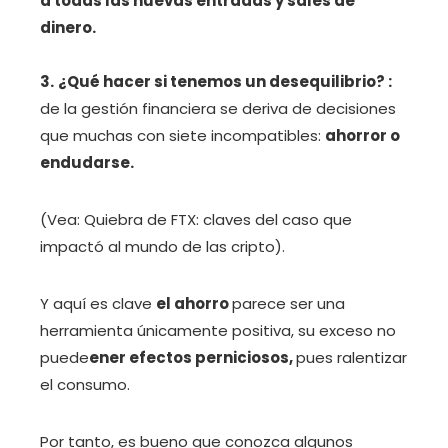
a todas las nuevas entradas y sales de
dinero.
3.
¿Qué hacer si tenemos un desequilibrio? :
de la gestión financiera se deriva de decisiones
que muchas con siete incompatibles:
a
horror
o
endudarse.
(Vea: Quiebra de FTX: claves del caso que
impactó al mundo de las cripto).
Y aquí es clave
el ahorro
parece ser una
herramienta únicamente positiva, su exceso no
puede
ener efectos perniciosos,
pues ralentizar
el consumo.
Por tanto, es bueno que conozca algunos