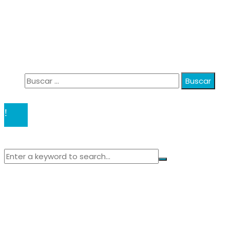
Información
Política de Privacidad
Quiénes Somos
Contacto
Buscar:
© 2020 anatali. All Right Reserved