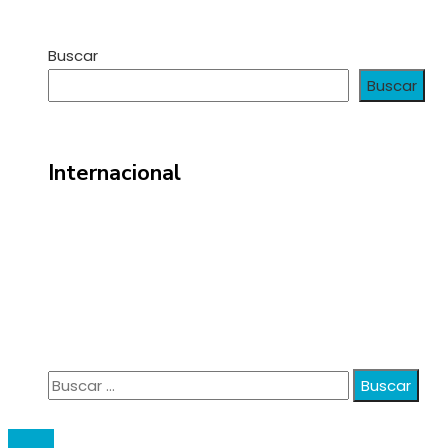
Buscar
Buscar
Internacional
Información
Política de Privacidad
Quiénes Somos
Contacto
Buscar:
© 2020 anatali. All Right Reserved