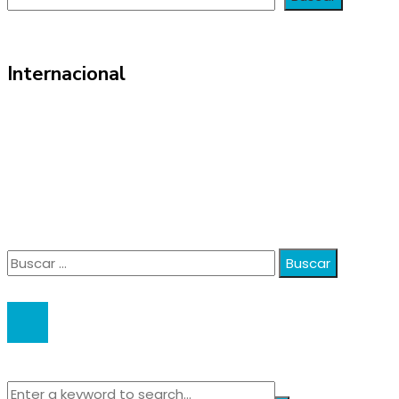
Internacional
Información
Política de Privacidad
Quiénes Somos
Contacto
Buscar:
© 2020 anatali. All Right Reserved