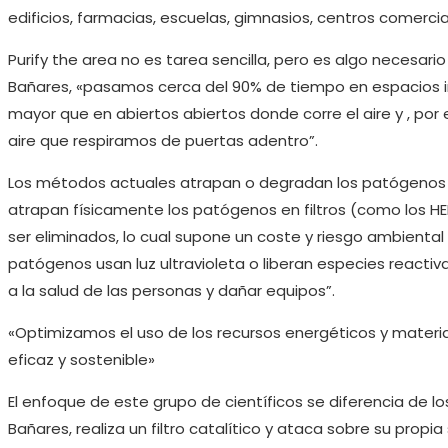
edificios, farmacias, escuelas, gimnasios, centros comercia
Purify the area no es tarea sencilla, pero es algo necesa
Bañares, «pasamos cerca del 90% de tiempo en espacios in
mayor que en abiertos abiertos donde corre el aire y , por 
aire que respiramos de puertas adentro”.
Los métodos actuales atrapan o degradan los patógenos del
atrapan físicamente los patógenos en filtros (como los HEP
ser eliminados, lo cual supone un coste y riesgo ambienta
patógenos usan luz ultravioleta o liberan especies reactiv
a la salud de las personas y dañar equipos”.
«Optimizamos el uso de los recursos energéticos y material
eficaz y sostenible»
El enfoque de este grupo de científicos se diferencia de lo
Bañares, realiza un filtro catalítico y ataca sobre su propia