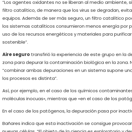
“Los agentes oxidantes no se liberan al medio ambiente, si
filtro catalítico, de manera que los virus se degradan, evit
equipos. Además de ser más seguro, un filtro catalítico po
los sistemas catalíticos consumieron menos energía por pa
uso de los recursos energéticos y materiales para purificar
sostenible”.
Aire seguro
transfirió la experiencia de este grupo en la
zona para depurar la contaminación biológica en la zona. 
“combinar ambas depuraciones en un sistema supone una 
los procesos es distinta”.
Así, por ejemplo, en el caso de los químicos contaminante
moléculas inocuas», mientras que «en el caso de los patógen
En el caso de los patógenos, la depuración pasa por inacti
Bañares indica que esta inactivación se consigue provocan
nuevas células. “El objeto de la ciencia es exploratorio y d