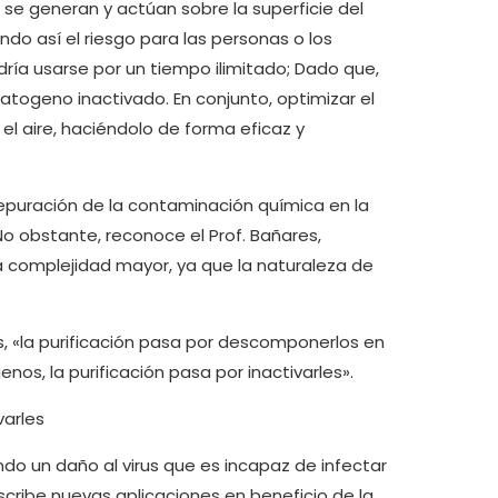
 se generan y actúan sobre la superficie del
ando así el riesgo para las personas o los
dría usarse por un tiempo ilimitado; Dado que,
togeno inactivado. En conjunto, optimizar el
 el aire, haciéndolo de forma eficaz y
 depuración de la contaminación química en la
No obstante, reconoce el Prof. Bañares,
complejidad mayor, ya que la naturaleza de
s, «la purificación pasa por descomponerlos en
os, la purificación pasa por inactivarles».
varles
do un daño al virus que es incapaz de infectar
escribe nuevas aplicaciones en beneficio de la