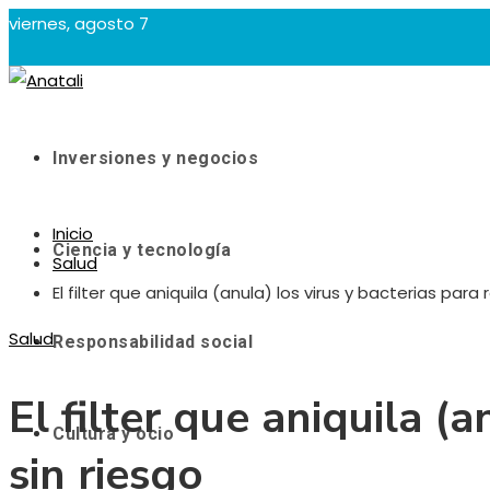
viernes, agosto 7
Inversiones y negocios
Inicio
Ciencia y tecnología
Salud
El filter que aniquila (anula) los virus y bacterias para 
Salud
Responsabilidad social
El filter que aniquila (a
Cultura y ocio
sin riesgo