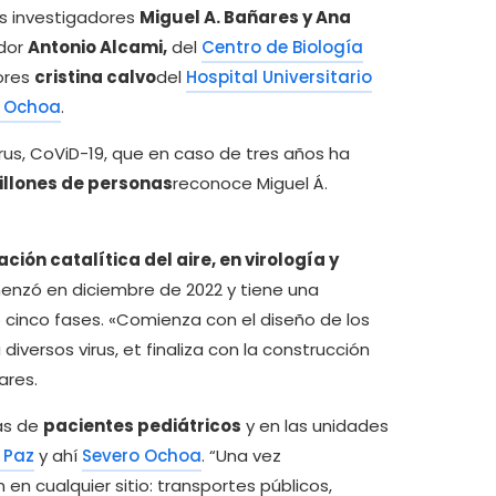
os investigadores
Miguel A. Bañares y Ana
ador
Antonio Alcami,
del
Centro de Biología
ores
cristina calvo
del
Hospital Universitario
o Ochoa
.
virus, CoViD-19, que en caso de tres años ha
illones de personas
reconoce Miguel Á.
ación catalítica del aire, en virología y
enzó en diciembre de 2022 y tiene una
 cinco fases. «Comienza con el diseño de los
diversos virus, et finaliza con la construcción
ares.
eas de
pacientes pediátricos
y en las unidades
 Paz
y ahí
Severo Ochoa
. “Una vez
en cualquier sitio: transportes públicos,