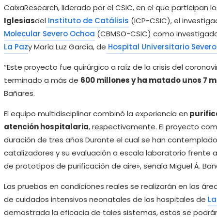
CaixaResearch, liderado por el CSIC, en el que participan l
Iglesias
del
Instituto de Catálisis
(ICP-CSIC), el investig
Molecular Severo Ochoa
(CBMSO-CSIC) como investigad
La Paz
y María Luz García, de
Hospital Universitario Sever
“Este proyecto fue quirúrgico a raíz de la crisis del corona
terminado a más de
600 millones y ha matado unos 7 m
Bañares.
El equipo multidisciplinar combinó la experiencia en
purific
atención hospitalaria
, respectivamente. El proyecto com
duración de tres años Durante el cual se han contemplado
catalizadores y su evaluación a escala laboratorio frente a 
de prototipos de purificación de aire», señala Miguel Á. Bañ
Las pruebas en condiciones reales se realizarán en las ár
de cuidados intensivos neonatales de los hospitales de
La
demostrada la eficacia de tales sistemas, estos se podrán 