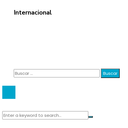
Internacional
Información
Política de Privacidad
Quiénes Somos
Contacto
Buscar:
© 2020 anatali. All Right Reserved