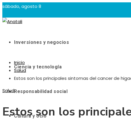
sábado, agosto 8
Inversiones y negocios
Inicio
Ciencia y tecnología
Salud
Estos son los principales sintomas del cancer de hig
Salud
Responsabilidad social
Estos son los principal
Cultura y ocio