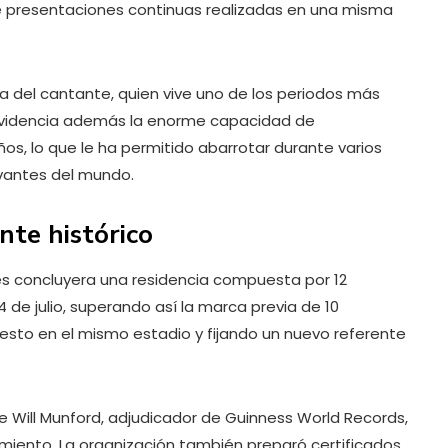
e presentaciones continuas realizadas en una misma
a del cantante, quien vive uno de los periodos más
 evidencia además la enorme capacidad de
os, lo que le ha permitido abarrotar durante varios
evantes del mundo.
nte histórico
es concluyera una residencia compuesta por 12
4 de julio, superando así la marca previa de 10
sto en el mismo estadio y fijando un nuevo referente
de Will Munford, adjudicador de Guinness World Records,
cimiento. La organización también preparó certificados