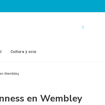
l
Cultura y ocio
s en Wembley
uinness en Wembley