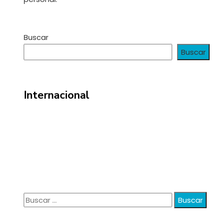
Buscar
Buscar
Internacional
Información
Política de Privacidad
Quiénes Somos
Contacto
Buscar:
© 2020 anatali. All Right Reserved