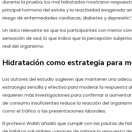
durante la prueba, los mal hidratados mostraron respuestas
principal hormona del estrés y la reactividad exagerada a
riesgo de enfermedades cardíacas, diabetes y depresión”,
Un dato relevante es que los participantes con menor c
sensación de sed, lo que indica que la percepción subjetiv
real del organismo.
Hidratación como estrategia para mo
Los autores del estudio sugieren que mantener una adecua
estrategia sencilla y efectiva para moderar la respuesta 
requieren más investigaciones para confirmar si aumentar
de consumo insuficientes reduce la reacción del organismo
como el tráfico o las presentaciones laborales.
El profesor Walsh añadió que cumplir con las pautas de hi
de hábitos saludables capaces de mitigar la respuesta del c