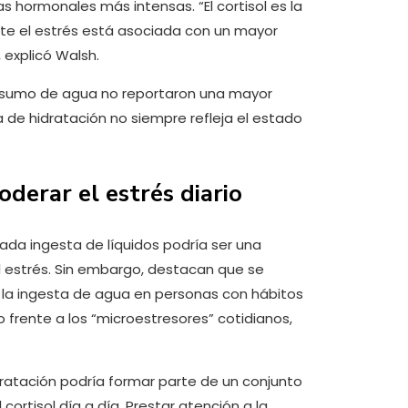
 hormonales más intensas. “El cortisol es la
nte el estrés está asociada con un mayor
 explicó Walsh.
onsumo de agua no reportaron una mayor
a de hidratación no siempre refleja el estado
derar el estrés diario
da ingesta de líquidos podría ser una
al estrés. Sin embargo, destacan que se
 la ingesta de agua en personas con hábitos
 frente a los “microestresores” cotidianos,
dratación podría formar parte de un conjunto
ortisol día a día. Prestar atención a la