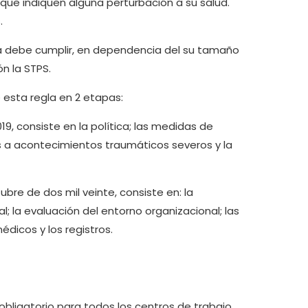
 que indiquen alguna perturbación a su salud.
.
a debe cumplir, en dependencia del su tamaño
n la STPS.
e esta regla en 2 etapas:
19, consiste en la política; las medidas de
os a acontecimientos traumáticos severos y la
ubre de dos mil veinte, consiste en: la
al; la evaluación del entorno organizacional; las
dicos y los registros.
 obligatorio para todos los centros de trabajo