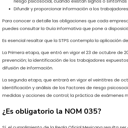
riesgo psicosocial, cuando existan signos o síntomas
Difundir y proporcionar información a los trabajadores
Para conocer a detalle las obligaciones que cada empres
puedes consultar la Guía informativa que pone a disposició
Es esencial resaltar que la STPS contempla la aplicación d
La Primera etapa, que entró en vigor el 23 de octubre de 20
prevención; la identificación de los trabajadores expuest
difusión de información.
La segunda etapa, que entrará en vigor el veintitres de oct
identificación y análisis de los Factores de riesgo psicosoci
medidas y acciones de control; la práctica de exámenes mé
¿Es obligatorio la NOM 035?
Sí, el cumplimiento de la Regla Oficial Mexicana resulta ser