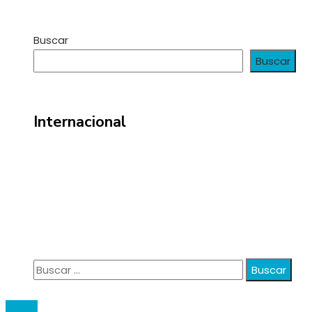
Buscar
Buscar
Internacional
Información
Política de Privacidad
Quiénes Somos
Contacto
Buscar:
© 2020 anatali. All Right Reserved