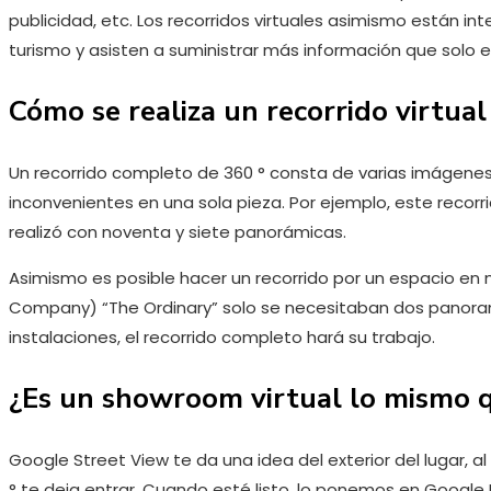
publicidad, etc. Los recorridos virtuales asimismo están in
turismo y asisten a suministrar más información que solo en
Cómo se realiza un recorrido virtual
Un recorrido completo de 360 ° consta de varias imágene
inconvenientes en una sola pieza. Por ejemplo, este recorrid
realizó con noventa y siete panorámicas.
Asimismo es posible hacer un recorrido por un espacio en
Company) “The Ordinary” solo se necesitaban dos panoram
instalaciones, el recorrido completo hará su trabajo.
¿Es un showroom virtual lo mismo 
Google Street View te da una idea del exterior del lugar, 
° te deja entrar. Cuando esté listo, lo ponemos en Google 