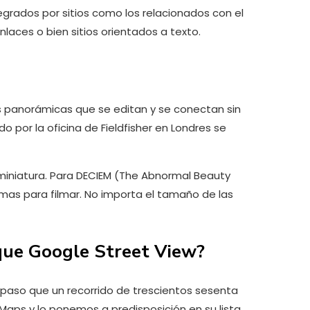
tegrados por sitios como los relacionados con el
laces o bien sitios orientados a texto.
s panorámicas que se editan y se conectan sin
o por la oficina de Fieldfisher en Londres se
 miniatura. Para DECIEM (The Abnormal Beauty
as para filmar. No importa el tamaño de las
que Google Street View?
al paso que un recorrido de trescientos sesenta
Maps y lo ponemos a predisposición en su lista