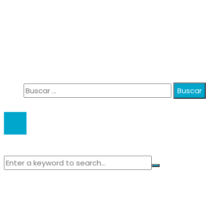
Información
Política de Privacidad
Quiénes Somos
Contacto
Buscar:
© 2020 anatali. All Right Reserved