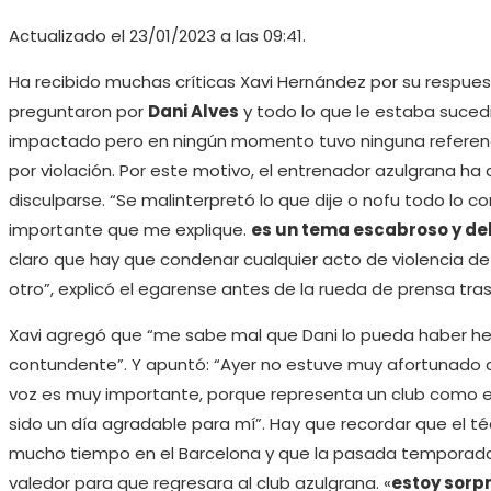
Actualizado el 23/01/2023 a las 09:41.
Ha recibido muchas críticas Xavi Hernández por su respue
preguntaron por
Dani Alves
y todo lo que le estaba sucedi
impactado pero en ningún momento tuvo ninguna referenci
por violación. Por este motivo, el entrenador azulgrana ha 
disculparse. “Se malinterpretó lo que dije o nofu todo lo 
importante que me explique.
es un tema escabroso y de
claro que hay que condenar cualquier acto de violencia de 
otro”, explicó el egarense antes de la rueda de prensa tra
Xavi agregó que “me sabe mal que Dani lo pueda haber h
contundente”. Y apuntó: “Ayer no estuve muy afortunado 
voz es muy importante, porque representa un club como el 
sido un día agradable para mí”. Hay que recordar que el 
mucho tiempo en el Barcelona y que la pasada temporada f
valedor para que regresara al club azulgrana. «
estoy sorp