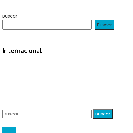
Buscar
Buscar
Internacional
Información
Política de Privacidad
Quiénes Somos
Contacto
Buscar:
© 2020 anatali. All Right Reserved