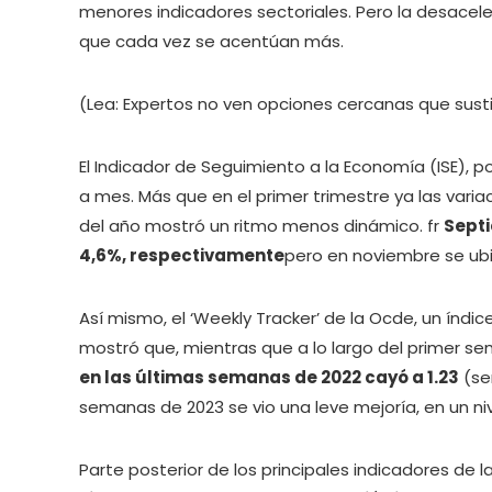
menores indicadores sectoriales. Pero la desacel
que cada vez se acentúan más.
(Lea: Expertos no ven opciones cercanas que susti
El Indicador de Seguimiento a la Economía (ISE), p
a mes. Más que en el primer trimestre ya las var
del año mostró un ritmo menos dinámico. fr
Septi
4,6%, respectivamente
pero en noviembre se ubi
Así mismo, el ‘Weekly Tracker’ de la Ocde, un índ
mostró que, mientras que a lo largo del primer sem
en las últimas semanas de 2022 cayó a 1.23
(se
semanas de 2023 se vio una leve mejoría, en un nive
Parte posterior de los principales indicadores de 