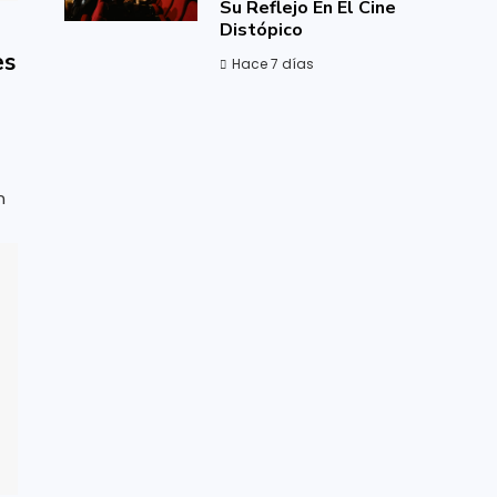
Su Reflejo En El Cine
Distópico
es
Hace 7 días
n