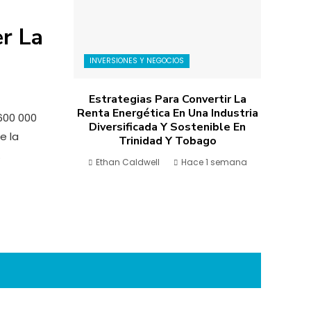
er La
INVERSIONES Y NEGOCIOS
Estrategias Para Convertir La
Renta Energética En Una Industria
600 000
Diversificada Y Sostenible En
e la
Trinidad Y Tobago
.
Ethan Caldwell
Hace 1 semana